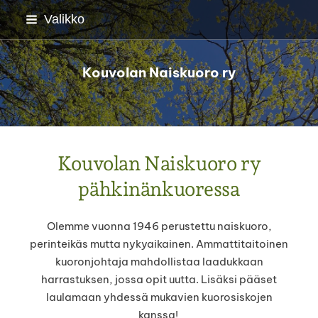
Siirry
Valikko
sivun
sisältöön
Kouvolan Naiskuoro ry
Kouvolan Naiskuoro ry
pähkinänkuoressa
Olemme vuonna 1946 perustettu naiskuoro,
perinteikäs mutta nykyaikainen. Ammattitaitoinen
kuoronjohtaja mahdollistaa laadukkaan
harrastuksen, jossa opit uutta. Lisäksi pääset
laulamaan yhdessä mukavien kuorosiskojen
kanssa!