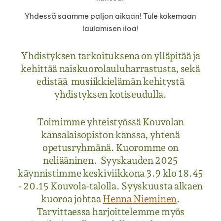
Yhdessä saamme paljon aikaan! Tule kokemaan
laulamisen iloa!
Yhdistyksen tarkoituksena on ylläpitää ja
kehittää naiskuorolauluharrastusta, sekä
edistää musiikkielämän kehitystä
yhdistyksen kotiseudulla.
Toimimme yhteistyössä Kouvolan
kansalaisopiston kanssa, yhtenä
opetusryhmänä. Kuoromme on
neliääninen. Syyskauden 2025
käynnistimme keskiviikkona 3.9 klo 18.45
- 20.15 Kouvola-talolla. Syyskuusta alkaen
kuoroa johtaa
Henna Nieminen
.
Tarvittaessa harjoittelemme myös